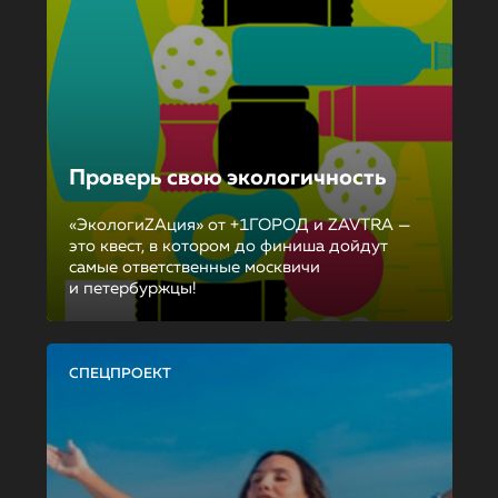
Проверь свою экологичность
«ЭкологиZAция» от +1ГОРОД и ZAVTRA —
это квест, в котором до финиша дойдут
самые ответственные москвичи
и петербуржцы!
СПЕЦПРОЕКТ