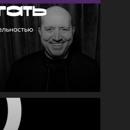
гать
ельностью