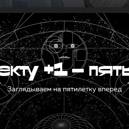
кту +1 — пят
Заглядываем на пятилетку вперед