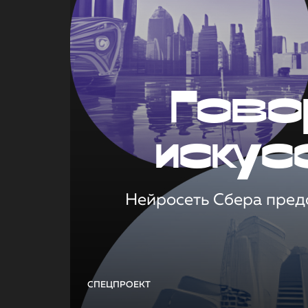
Гово
искус
Нейросеть Сбера предс
СПЕЦПРОЕКТ