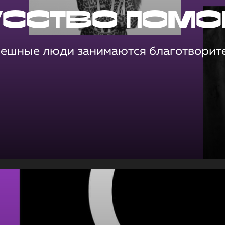
усство помо
пешные люди занимаются благотворит