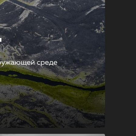
т
кружающей среде