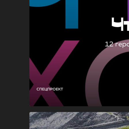
Ч
12 гер
СПЕЦПРОЕКТ