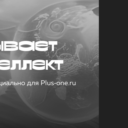
ывает
еллект
иально для Plus‑one.ru