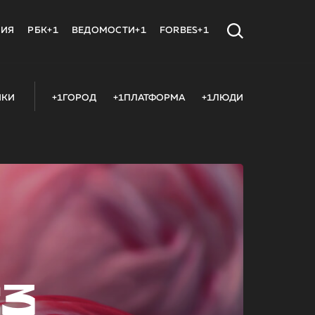
МИЯ
РБК+1
ВЕДОМОСТИ+1
FORBES+1
ИКИ
+1ГОРОД
+1ПЛАТФОРМА
+1ЛЮДИ
23