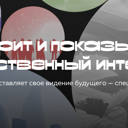
рит и показ
ственный инт
тавляет свое видение будущего — спец