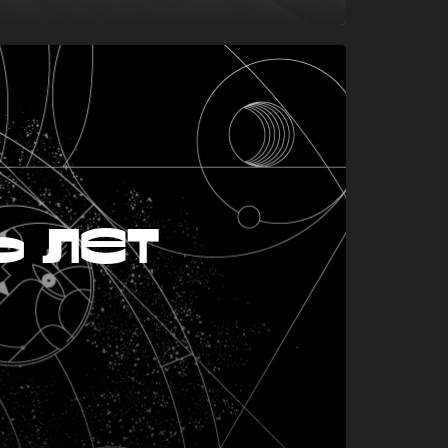
ь лет