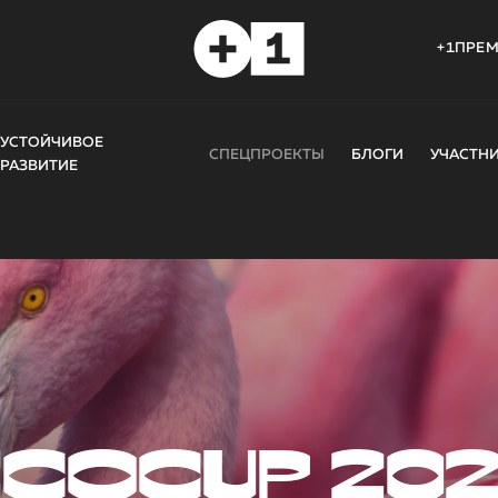
+1ПРЕ
УСТОЙЧИВОЕ
СПЕЦПРОЕКТЫ
БЛОГИ
УЧАСТН
РАЗВИТИЕ
COCUP 20