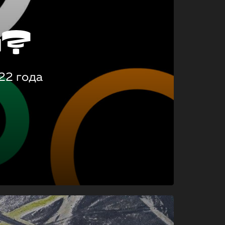
о?
22 года