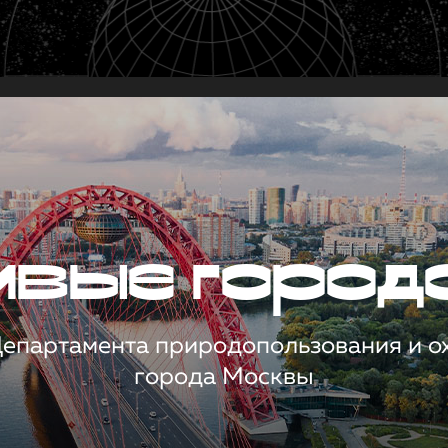
чивые город
 Департамента природопользования и 
города Москвы