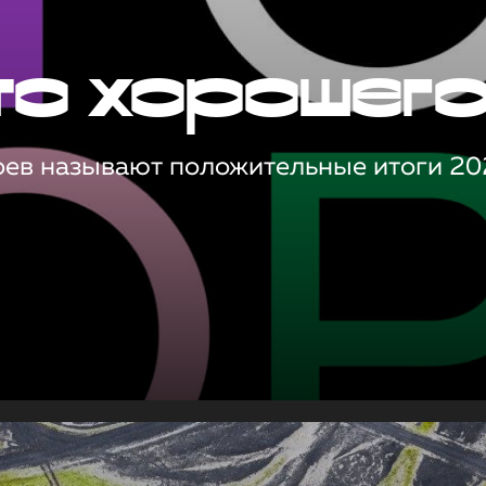
то хорошег
оев называют положительные итоги 20