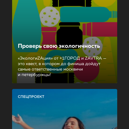
Проверь свою экологичность
«ЭкологиZAция» от +1ГОРОД и ZAVTRA —
это квест, в котором до финиша дойдут
самые ответственные москвичи
и петербуржцы!
СПЕЦПРОЕКТ