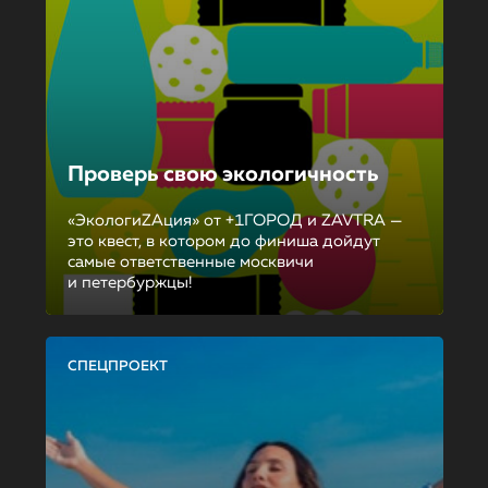
Проверь свою экологичность
«ЭкологиZAция» от +1ГОРОД и ZAVTRA —
это квест, в котором до финиша дойдут
самые ответственные москвичи
и петербуржцы!
СПЕЦПРОЕКТ