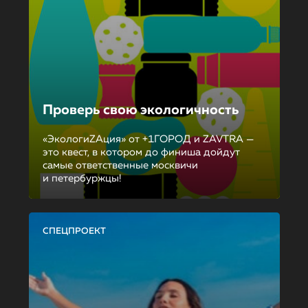
Проверь свою экологичность
«ЭкологиZAция» от +1ГОРОД и ZAVTRA —
это квест, в котором до финиша дойдут
самые ответственные москвичи
и петербуржцы!
СПЕЦПРОЕКТ