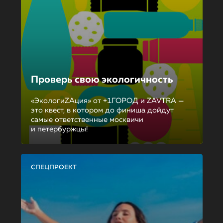
Проверь свою экологичность
«ЭкологиZAция» от +1ГОРОД и ZAVTRA —
это квест, в котором до финиша дойдут
самые ответственные москвичи
и петербуржцы!
СПЕЦПРОЕКТ