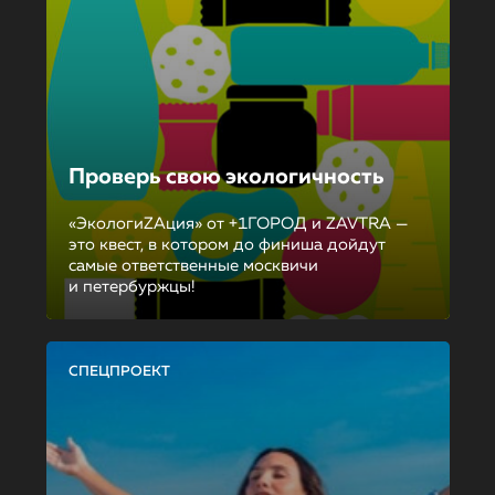
Проверь свою экологичность
«ЭкологиZAция» от +1ГОРОД и ZAVTRA —
это квест, в котором до финиша дойдут
самые ответственные москвичи
и петербуржцы!
СПЕЦПРОЕКТ