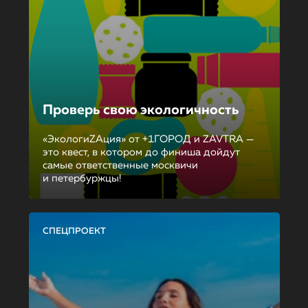
Проверь свою экологичность
«ЭкологиZAция» от +1ГОРОД и ZAVTRA —
это квест, в котором до финиша дойдут
самые ответственные москвичи
и петербуржцы!
СПЕЦПРОЕКТ