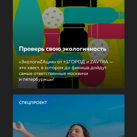
Проверь свою экологичность
«ЭкологиZAция» от +1ГОРОД и ZAVTRA —
это квест, в котором до финиша дойдут
самые ответственные москвичи
и петербуржцы!
СПЕЦПРОЕКТ