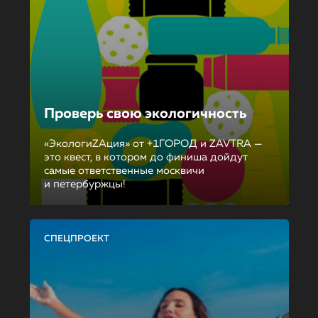
Проверь свою экологичность
«ЭкологиZAция» от +1ГОРОД и ZAVTRA —
это квест, в котором до финиша дойдут
самые ответственные москвичи
и петербуржцы!
СПЕЦПРОЕКТ