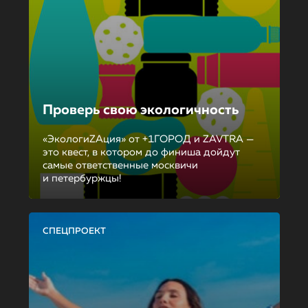
Проверь свою экологичность
«ЭкологиZAция» от +1ГОРОД и ZAVTRA —
это квест, в котором до финиша дойдут
самые ответственные москвичи
и петербуржцы!
СПЕЦПРОЕКТ