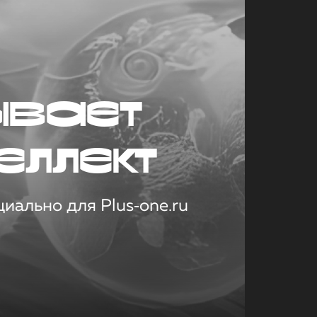
ывает
еллект
иально для Plus‑one.ru