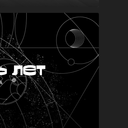
ь лет