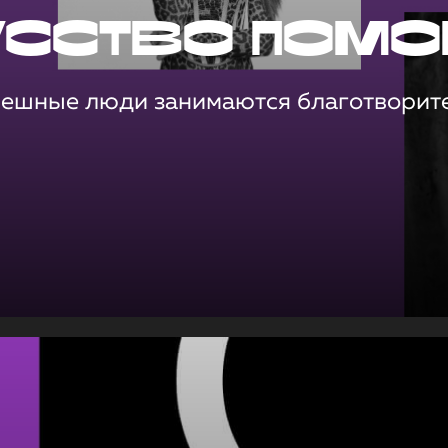
усство помо
пешные люди занимаются благотворит