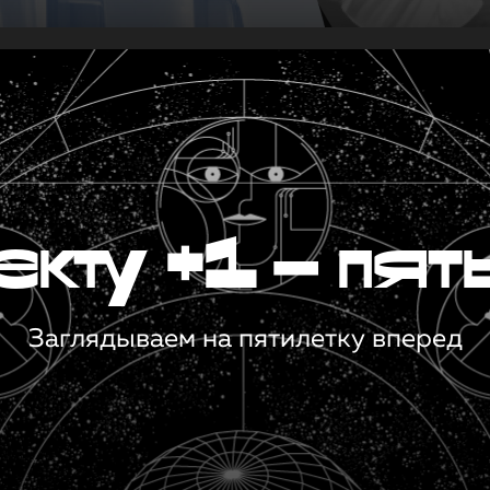
кту +1 — пят
Заглядываем на пятилетку вперед