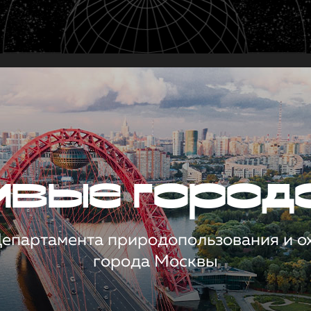
чивые город
 Департамента природопользования и 
города Москвы