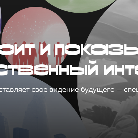
рит и показ
ственный инт
тавляет свое видение будущего — спец