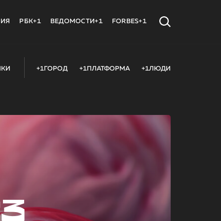
МИЯ
РБК+1
ВЕДОМОСТИ+1
FORBES+1
ИКИ
+1ГОРОД
+1ПЛАТФОРМА
+1ЛЮДИ
23