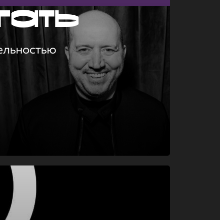
гать
ельностью