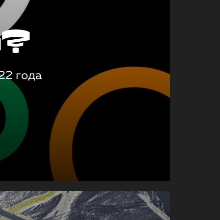
о?
22 года