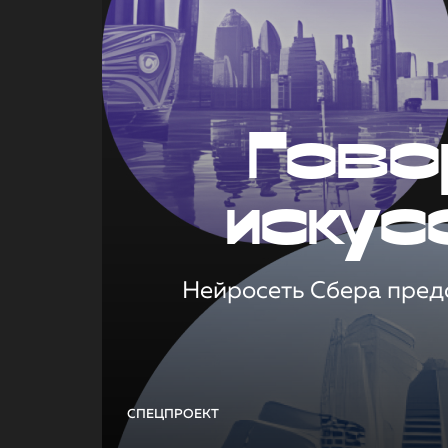
Гово
искус
Нейросеть Сбера предс
СПЕЦПРОЕКТ