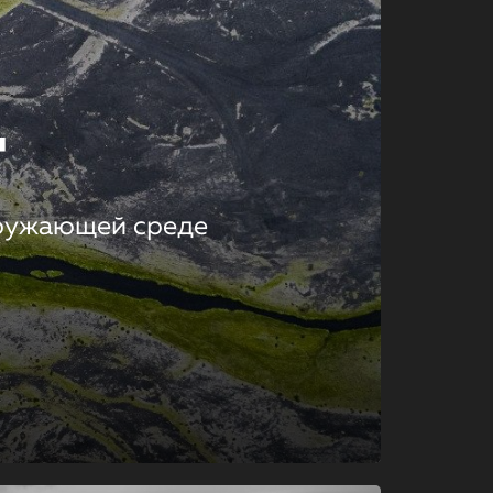
т
кружающей среде