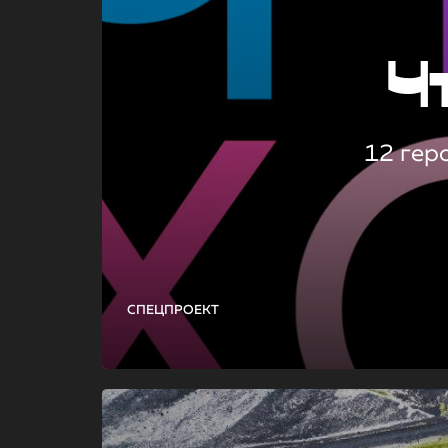
Ч
12 гер
СПЕЦПРОЕКТ