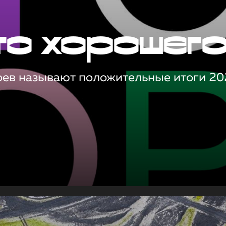
то хорошег
оев называют положительные итоги 20