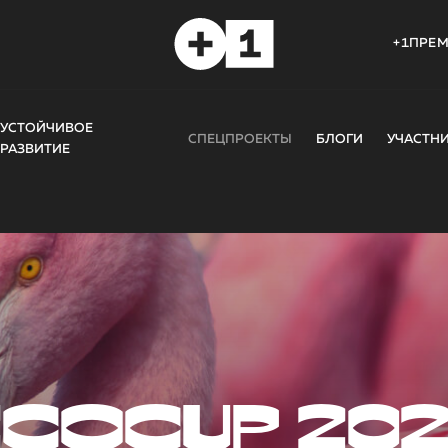
+1ПРЕ
УСТОЙЧИВОЕ
СПЕЦПРОЕКТЫ
БЛОГИ
УЧАСТН
РАЗВИТИЕ
COCUP 20