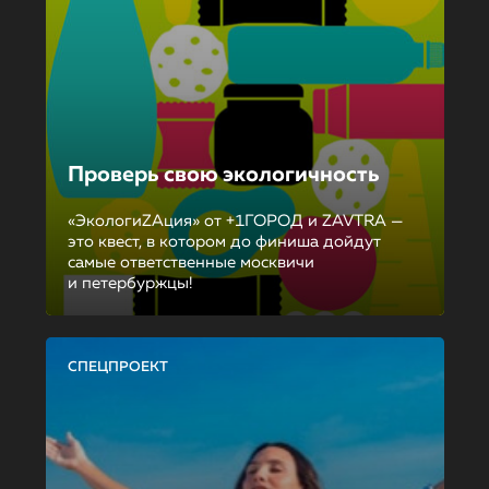
Проверь свою экологичность
«ЭкологиZAция» от +1ГОРОД и ZAVTRA —
это квест, в котором до финиша дойдут
самые ответственные москвичи
и петербуржцы!
СПЕЦПРОЕКТ