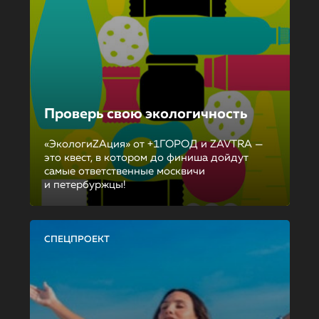
Проверь свою экологичность
«ЭкологиZAция» от +1ГОРОД и ZAVTRA —
это квест, в котором до финиша дойдут
самые ответственные москвичи
и петербуржцы!
СПЕЦПРОЕКТ