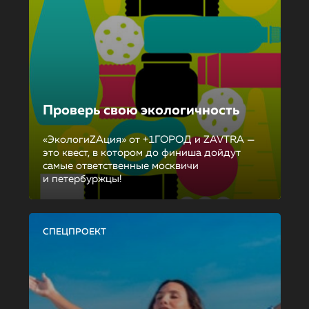
Проверь свою экологичность
«ЭкологиZAция» от +1ГОРОД и ZAVTRA —
это квест, в котором до финиша дойдут
самые ответственные москвичи
и петербуржцы!
СПЕЦПРОЕКТ