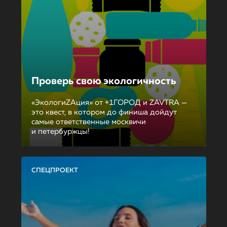
Проверь свою экологичность
«ЭкологиZAция» от +1ГОРОД и ZAVTRA —
это квест, в котором до финиша дойдут
самые ответственные москвичи
и петербуржцы!
СПЕЦПРОЕКТ