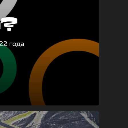
о?
22 года