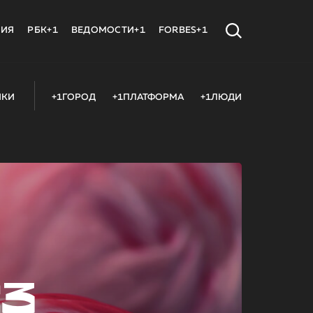
МИЯ
РБК+1
ВЕДОМОСТИ+1
FORBES+1
ИКИ
+1ГОРОД
+1ПЛАТФОРМА
+1ЛЮДИ
23