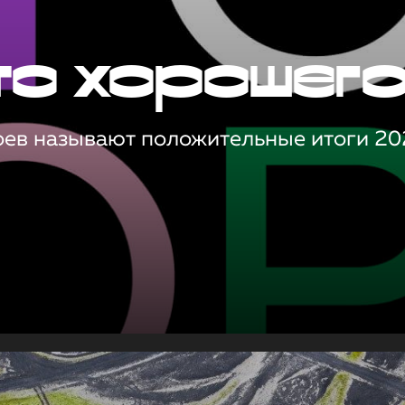
то хорошег
оев называют положительные итоги 20