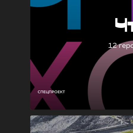
Ч
12 гер
СПЕЦПРОЕКТ