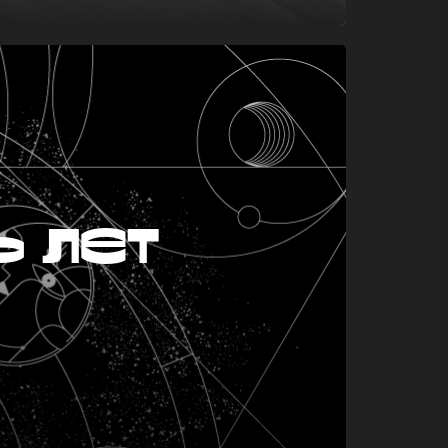
ь лет