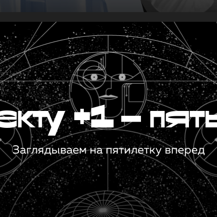
кту +1 — пят
Заглядываем на пятилетку вперед