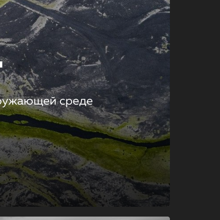
т
кружающей среде