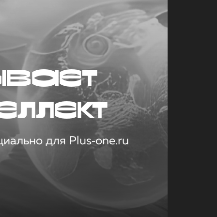
ывает
еллект
иально для Plus‑one.ru