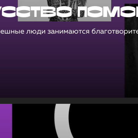
усство помо
пешные люди занимаются благотворит