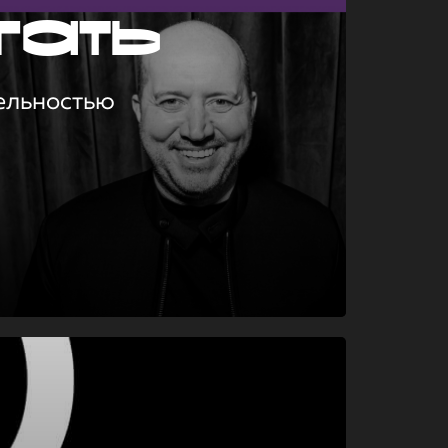
гать
ельностью