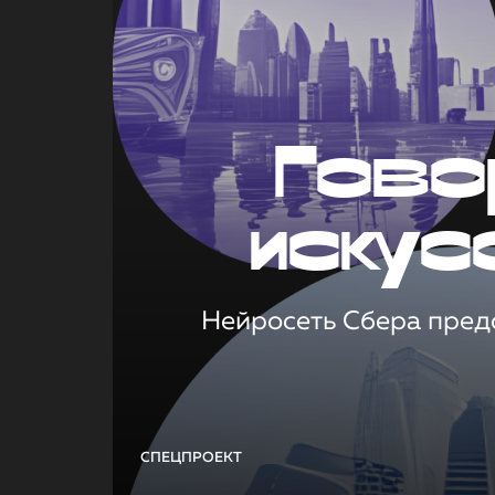
Гово
искус
Нейросеть Сбера предс
СПЕЦПРОЕКТ