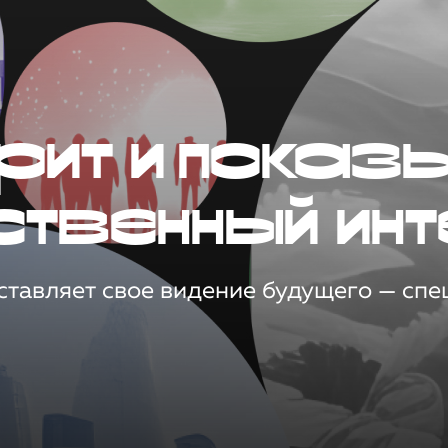
рит и показ
ственный инт
тавляет свое видение будущего — спец