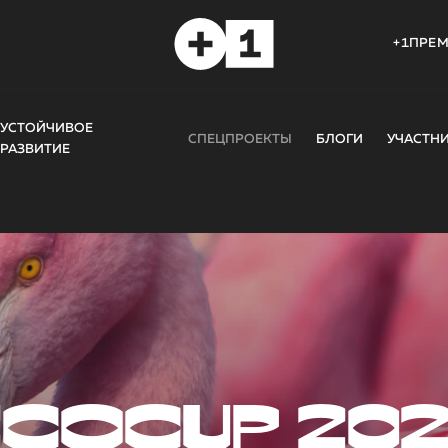
+1ПРЕ
УСТОЙЧИВОЕ
СПЕЦПРОЕКТЫ
БЛОГИ
УЧАСТН
РАЗВИТИЕ
COCUP 20