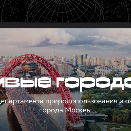
чивые город
 Департамента природопользования и 
города Москвы