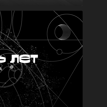
ь лет