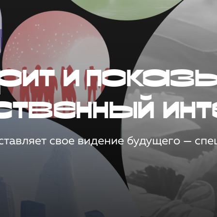
рит и показ
ственный инт
тавляет свое видение будущего — спец