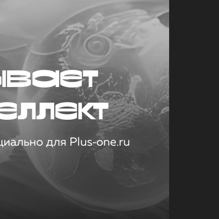
ывает
еллект
иально для Plus‑one.ru