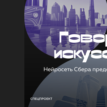
Гово
искус
Нейросеть Сбера предс
СПЕЦПРОЕКТ