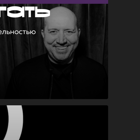
гать
ельностью