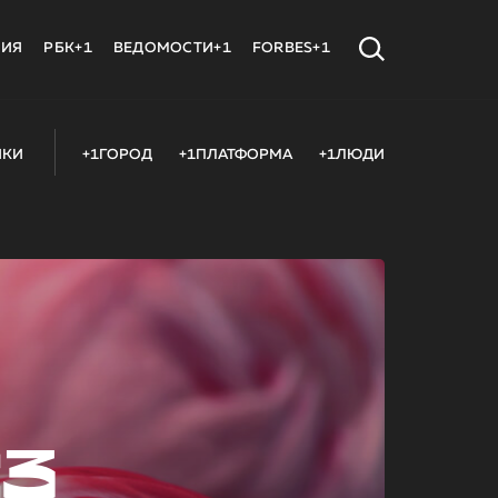
МИЯ
РБК+1
ВЕДОМОСТИ+1
FORBES+1
ИКИ
+1ГОРОД
+1ПЛАТФОРМА
+1ЛЮДИ
23