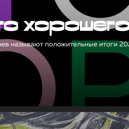
то хорошег
оев называют положительные итоги 20