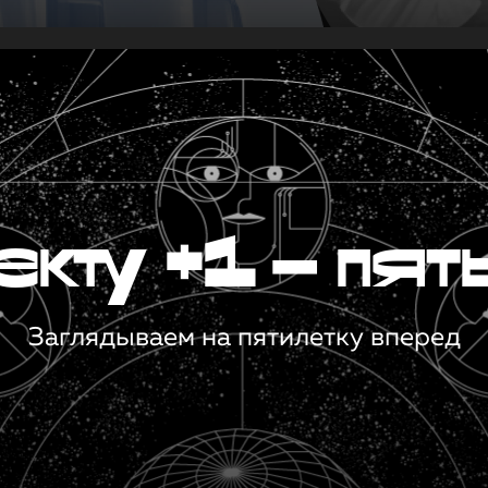
кту +1 — пят
Заглядываем на пятилетку вперед