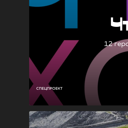
Ч
12 гер
СПЕЦПРОЕКТ