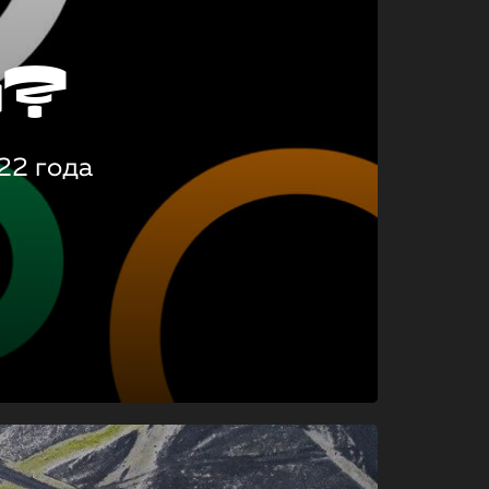
о?
22 года