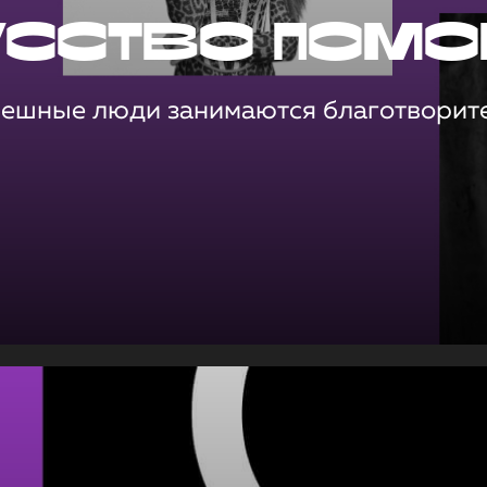
усство помо
пешные люди занимаются благотворит