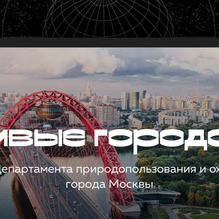
чивые город
 Департамента природопользования и 
города Москвы