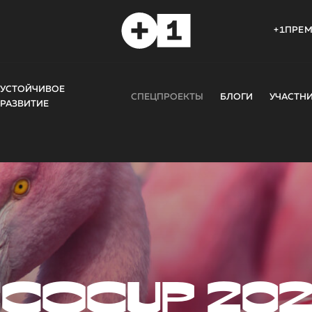
+1ПРЕ
УСТОЙЧИВОЕ
СПЕЦПРОЕКТЫ
БЛОГИ
УЧАСТН
РАЗВИТИЕ
COCUP 20