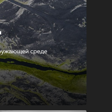
т
кружающей среде