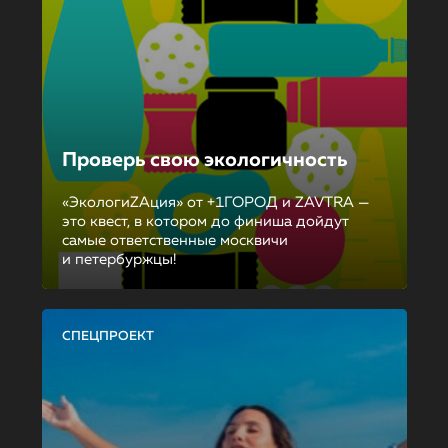
Проверь свою экологичность
«ЭкологиZAция» от +1ГОРОД и ZAVTRA —
это квест, в котором до финиша дойдут
самые ответственные москвичи
и петербуржцы!
СПЕЦПРОЕКТ