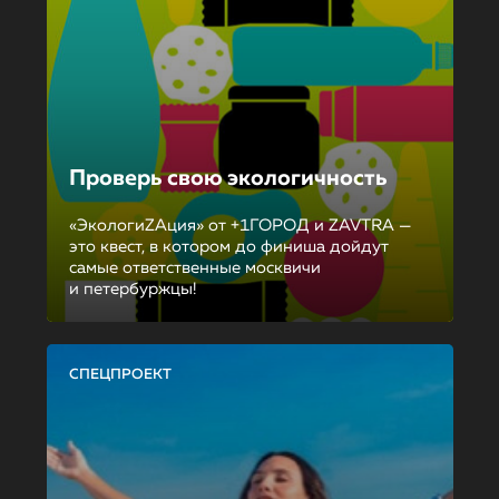
Проверь свою экологичность
«ЭкологиZAция» от +1ГОРОД и ZAVTRA —
это квест, в котором до финиша дойдут
самые ответственные москвичи
и петербуржцы!
СПЕЦПРОЕКТ