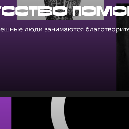
усство помо
пешные люди занимаются благотворит