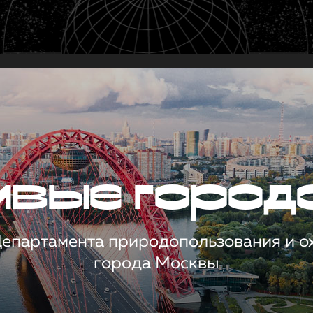
чивые город
 Департамента природопользования и 
города Москвы