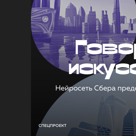
Гово
искус
Нейросеть Сбера предс
СПЕЦПРОЕКТ