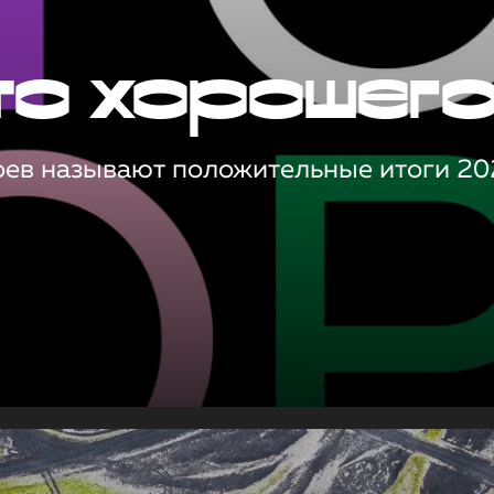
то хорошег
оев называют положительные итоги 20