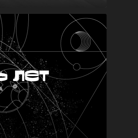
ь лет