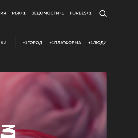
МИЯ
РБК+1
ВЕДОМОСТИ+1
FORBES+1
ИКИ
+1ГОРОД
+1ПЛАТФОРМА
+1ЛЮДИ
23