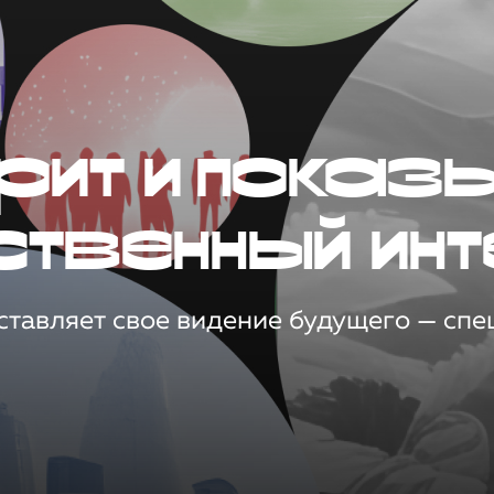
рит и показ
ственный инт
тавляет свое видение будущего — спец