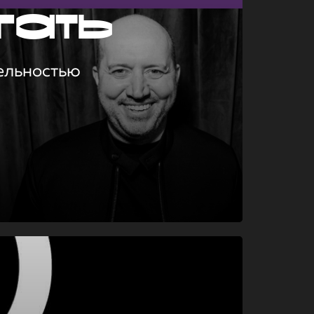
гать
ельностью