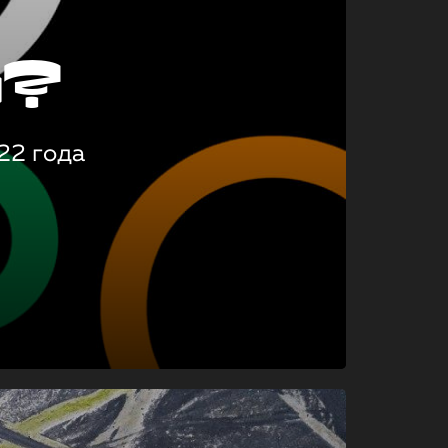
о?
22 года