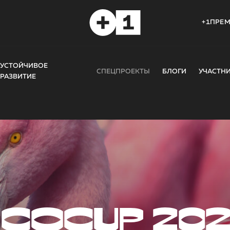
+1ПРЕ
УСТОЙЧИВОЕ
СПЕЦПРОЕКТЫ
БЛОГИ
УЧАСТН
РАЗВИТИЕ
COCUP 20