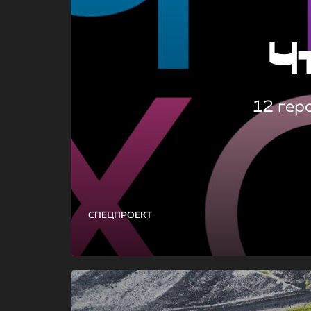
Ч
12 гер
СПЕЦПРОЕКТ