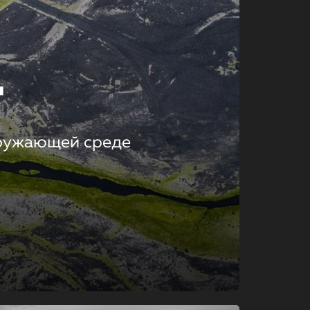
т
кружающей среде