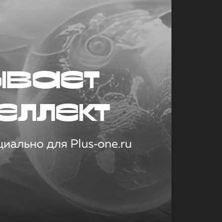
ывает
еллект
иально для Plus‑one.ru