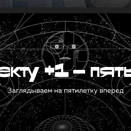
кту +1 — пят
Заглядываем на пятилетку вперед