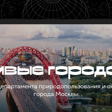
чивые город
 Департамента природопользования и 
города Москвы