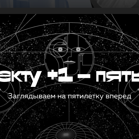
кту +1 — пят
Заглядываем на пятилетку вперед