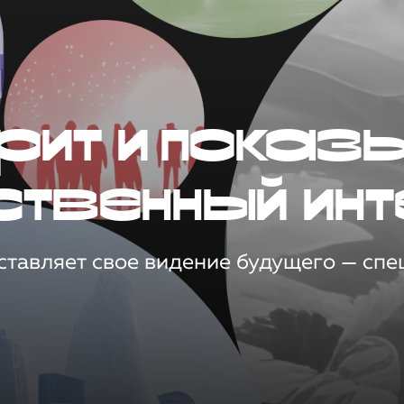
рит и показ
ственный инт
тавляет свое видение будущего — спец