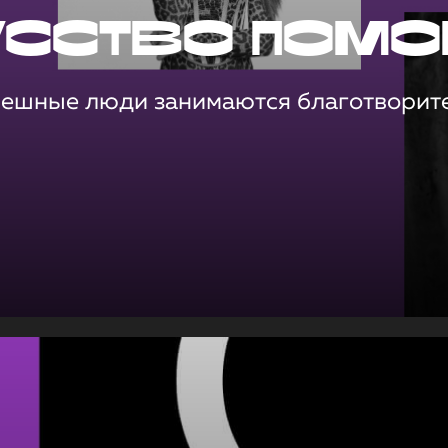
усство помо
пешные люди занимаются благотворит