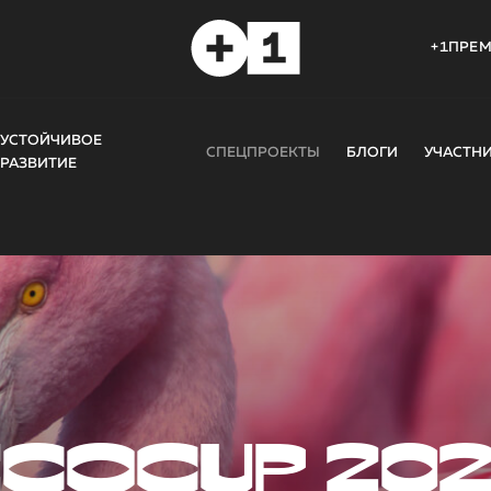
+1ПРЕ
УСТОЙЧИВОЕ
СПЕЦПРОЕКТЫ
БЛОГИ
УЧАСТН
РАЗВИТИЕ
COCUP 20