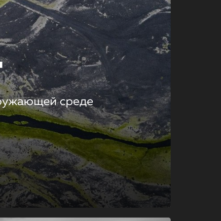
т
кружающей среде