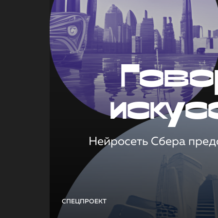
Гово
искус
Нейросеть Сбера предс
СПЕЦПРОЕКТ