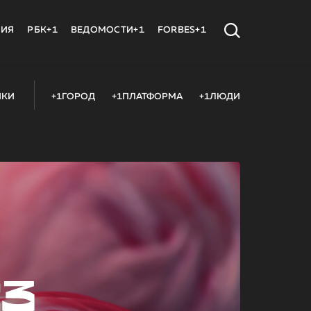
МИЯ
РБК+1
ВЕДОМОСТИ+1
FORBES+1
ИКИ
+1ГОРОД
+1ПЛАТФОРМА
+1ЛЮДИ
23