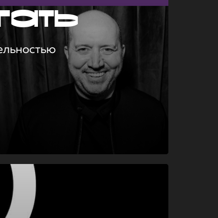
гать
ельностью