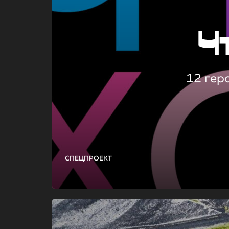
Ч
12 гер
СПЕЦПРОЕКТ