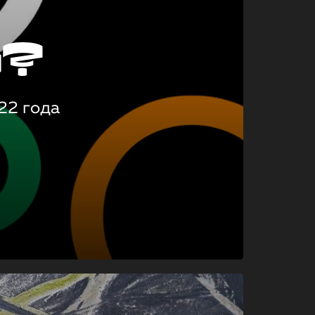
о?
22 года