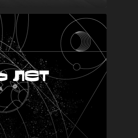
ь лет