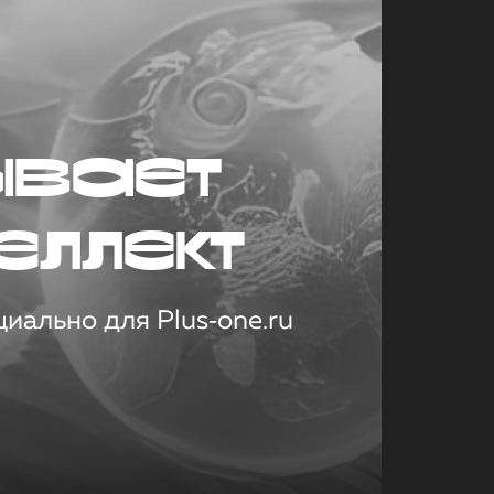
ывает
еллект
иально для Plus‑one.ru