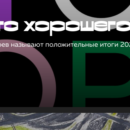
то хорошег
оев называют положительные итоги 20