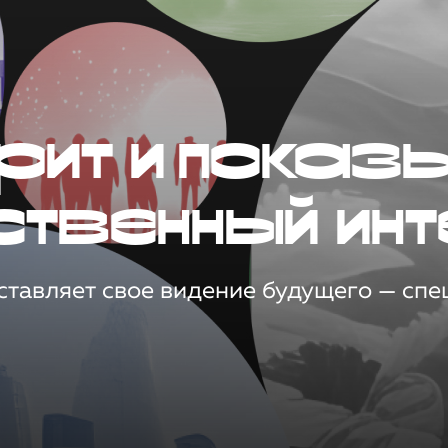
рит и показ
ственный инт
тавляет свое видение будущего — спец