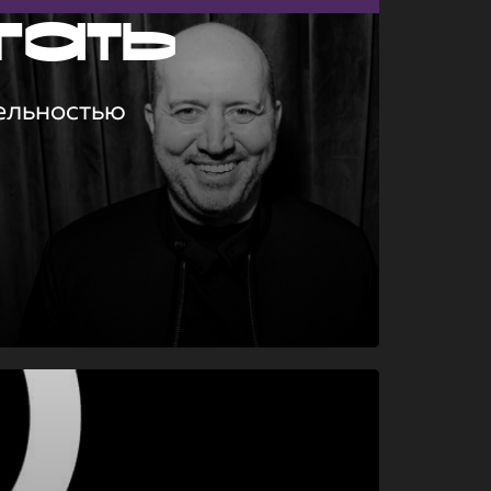
гать
ельностью