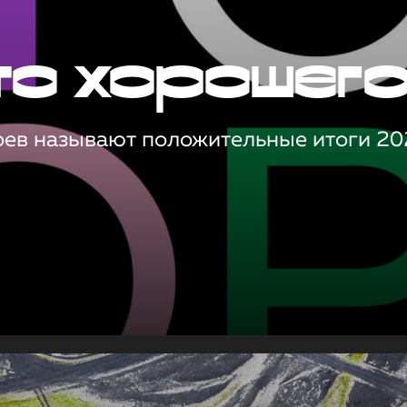
то хорошег
оев называют положительные итоги 20