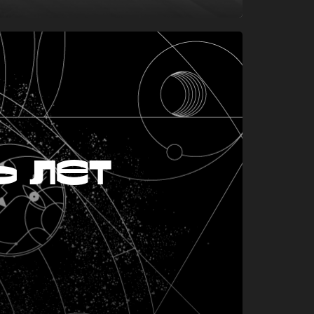
ь лет