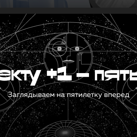
кту +1 — пят
Заглядываем на пятилетку вперед