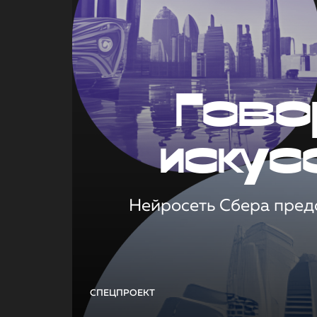
Гово
искус
Нейросеть Сбера предс
СПЕЦПРОЕКТ