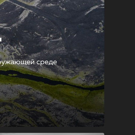
т
кружающей среде