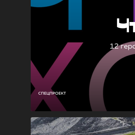
Ч
12 гер
СПЕЦПРОЕКТ