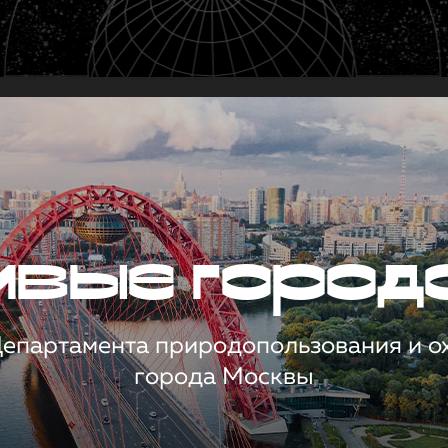
чивые город
 Департамента природопользования и 
города Москвы