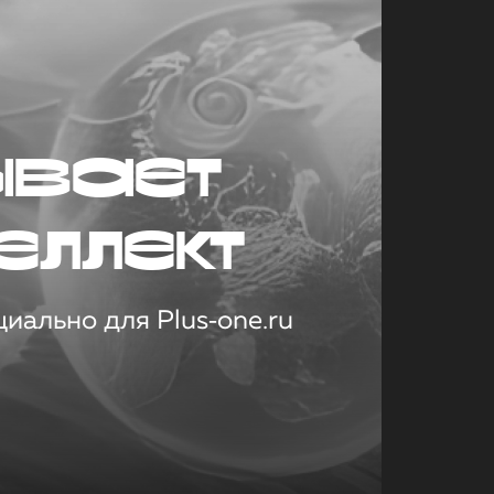
ывает
еллект
иально для Plus‑one.ru