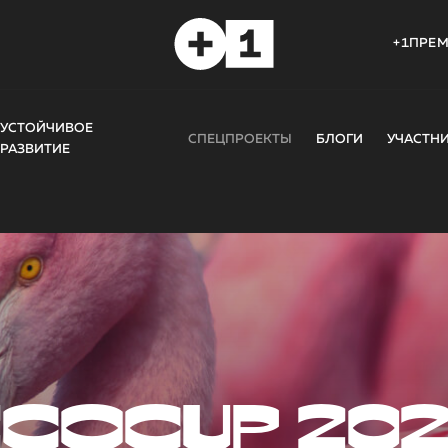
+1ПРЕ
УСТОЙЧИВОЕ
СПЕЦПРОЕКТЫ
БЛОГИ
УЧАСТН
РАЗВИТИЕ
COCUP 20