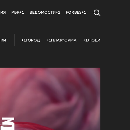
МИЯ
РБК+1
ВЕДОМОСТИ+1
FORBES+1
ИКИ
+1ГОРОД
+1ПЛАТФОРМА
+1ЛЮДИ
23