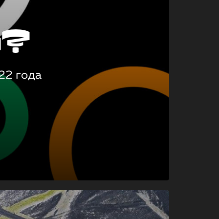
о?
22 года