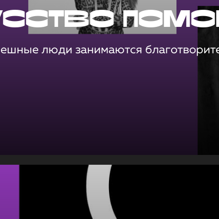
усство помо
пешные люди занимаются благотворит