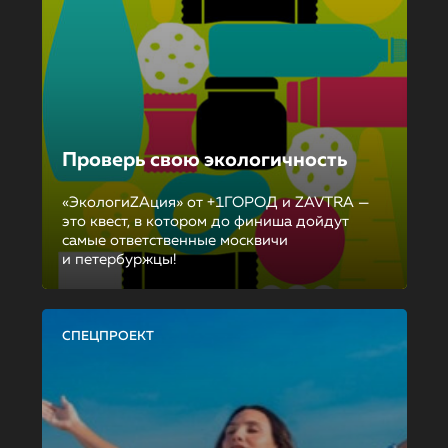
Проверь свою экологичность
«ЭкологиZAция» от +1ГОРОД и ZAVTRA —
это квест, в котором до финиша дойдут
самые ответственные москвичи
и петербуржцы!
СПЕЦПРОЕКТ