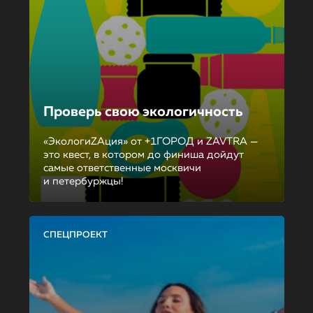
Проверь свою экологичность
«ЭкологиZAция» от +1ГОРОД и ZAVTRA —
это квест, в котором до финиша дойдут
самые ответственные москвичи
и петербуржцы!
СПЕЦПРОЕКТ