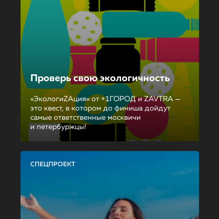
Проверь свою экологичность
«ЭкологиZAция» от +1ГОРОД и ZAVTRA —
это квест, в котором до финиша дойдут
самые ответственные москвичи
и петербуржцы!
СПЕЦПРОЕКТ