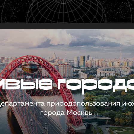
чивые город
 Департамента природопользования и 
города Москвы