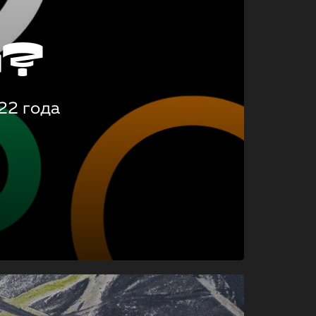
о?
22 года