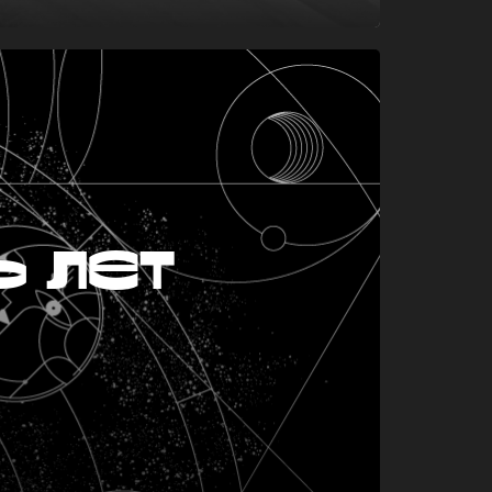
ь лет