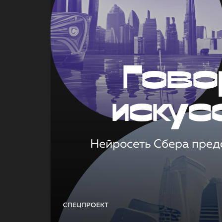
Гово
искус
Нейросеть Сбера предс
СПЕЦПРОЕКТ