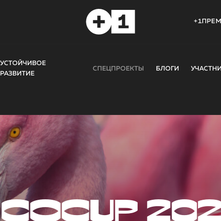
+1ПРЕ
УСТОЙЧИВОЕ
СПЕЦПРОЕКТЫ
БЛОГИ
УЧАСТН
РАЗВИТИЕ
COCUP 20