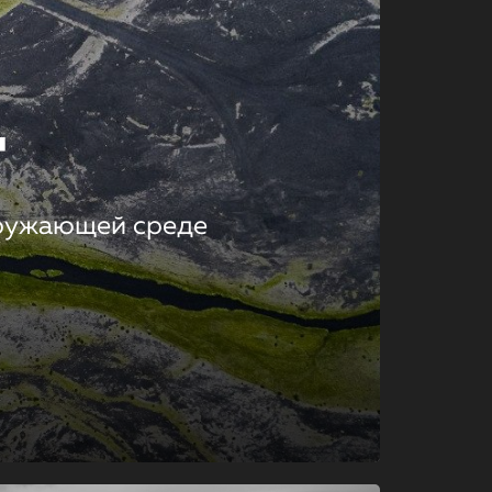
т
кружающей среде