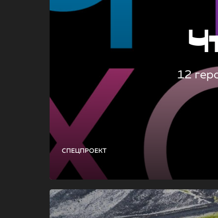
Ч
12 гер
СПЕЦПРОЕКТ