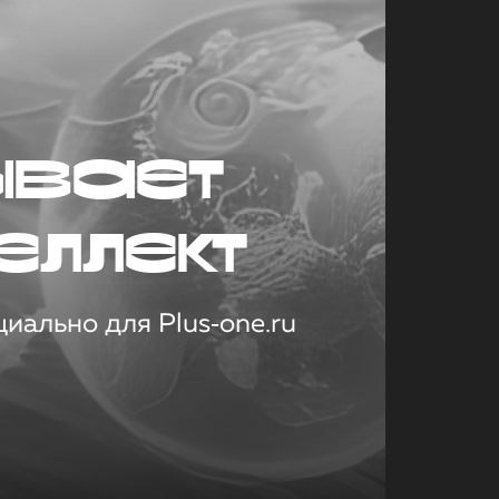
ывает
еллект
иально для Plus‑one.ru