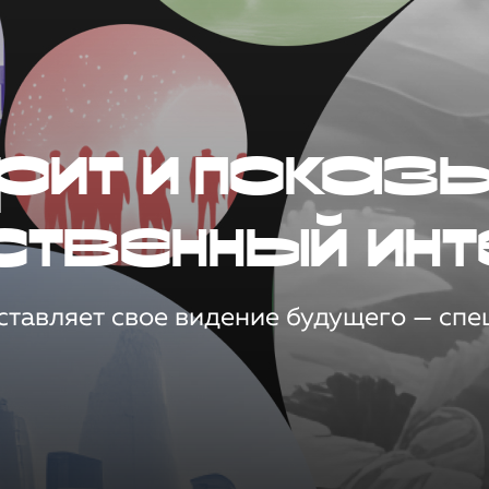
рит и показ
ственный инт
тавляет свое видение будущего — спец