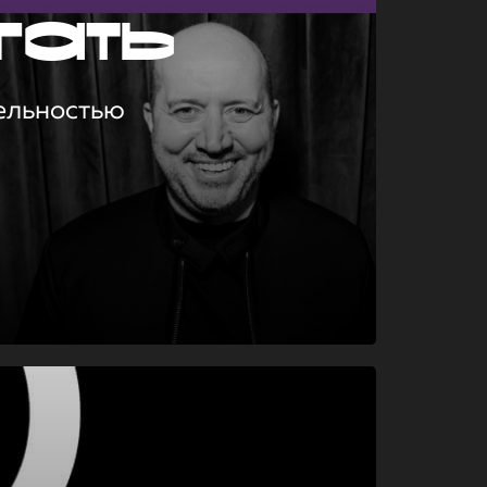
гать
ельностью