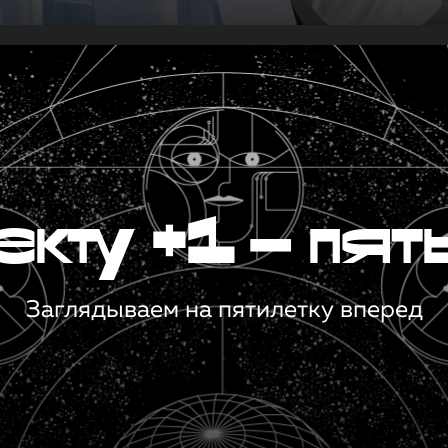
кту +1 — пят
Заглядываем на пятилетку вперед