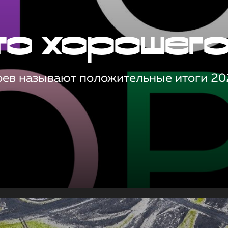
то хорошег
оев называют положительные итоги 20