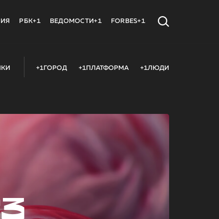
МИЯ
РБК+1
ВЕДОМОСТИ+1
FORBES+1
ИКИ
+1ГОРОД
+1ПЛАТФОРМА
+1ЛЮДИ
23