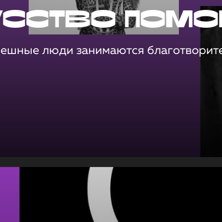
усство помо
пешные люди занимаются благотворит