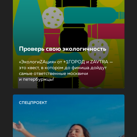
Проверь свою экологичность
«ЭкологиZAция» от +1ГОРОД и ZAVTRA —
это квест, в котором до финиша дойдут
самые ответственные москвичи
и петербуржцы!
СПЕЦПРОЕКТ