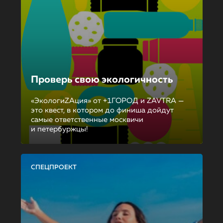
Проверь свою экологичность
«ЭкологиZAция» от +1ГОРОД и ZAVTRA —
это квест, в котором до финиша дойдут
самые ответственные москвичи
и петербуржцы!
СПЕЦПРОЕКТ