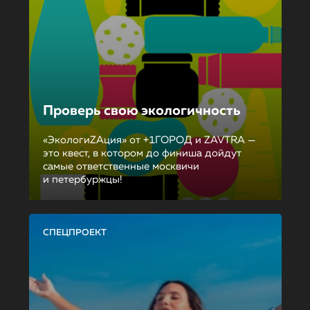
Проверь свою экологичность
«ЭкологиZAция» от +1ГОРОД и ZAVTRA —
это квест, в котором до финиша дойдут
самые ответственные москвичи
и петербуржцы!
СПЕЦПРОЕКТ