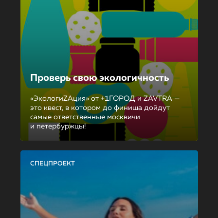
Проверь свою экологичность
«ЭкологиZAция» от +1ГОРОД и ZAVTRA —
это квест, в котором до финиша дойдут
самые ответственные москвичи
и петербуржцы!
СПЕЦПРОЕКТ