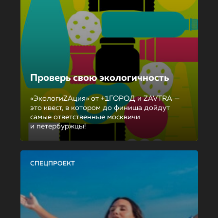
Проверь свою экологичность
«ЭкологиZAция» от +1ГОРОД и ZAVTRA —
это квест, в котором до финиша дойдут
самые ответственные москвичи
и петербуржцы!
СПЕЦПРОЕКТ