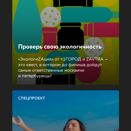
Проверь свою экологичность
«ЭкологиZAция» от +1ГОРОД и ZAVTRA —
это квест, в котором до финиша дойдут
самые ответственные москвичи
и петербуржцы!
СПЕЦПРОЕКТ