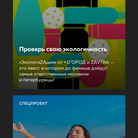
Проверь свою экологичность
«ЭкологиZAция» от +1ГОРОД и ZAVTRA —
это квест, в котором до финиша дойдут
самые ответственные москвичи
и петербуржцы!
СПЕЦПРОЕКТ