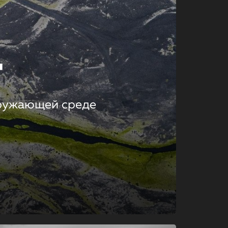
т
кружающей среде