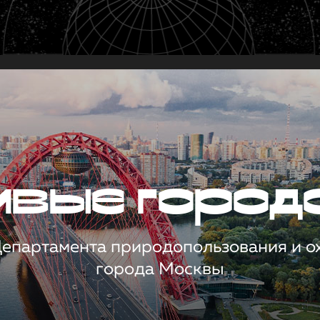
чивые город
 Департамента природопользования и 
города Москвы