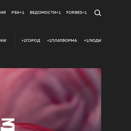
МИЯ
РБК+1
ВЕДОМОСТИ+1
FORBES+1
ИКИ
+1ГОРОД
+1ПЛАТФОРМА
+1ЛЮДИ
23