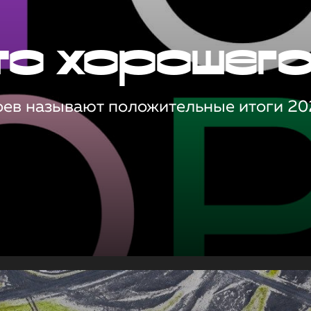
то хорошег
оев называют положительные итоги 20