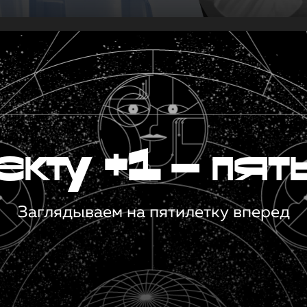
кту +1 — пят
Заглядываем на пятилетку вперед