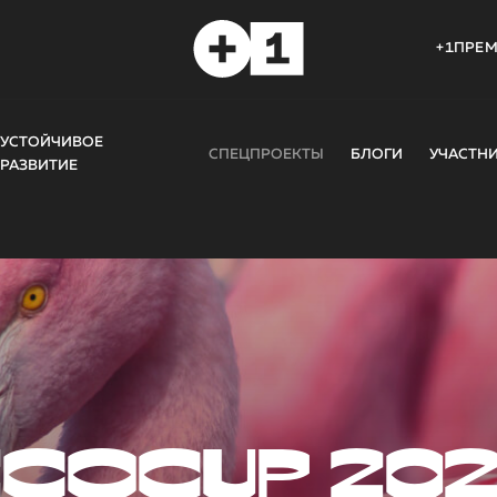
+1ПРЕ
УСТОЙЧИВОЕ
СПЕЦПРОЕКТЫ
БЛОГИ
УЧАСТН
РАЗВИТИЕ
COCUP 20