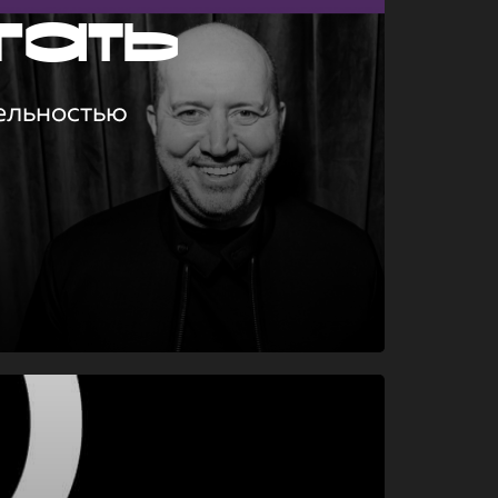
гать
ельностью