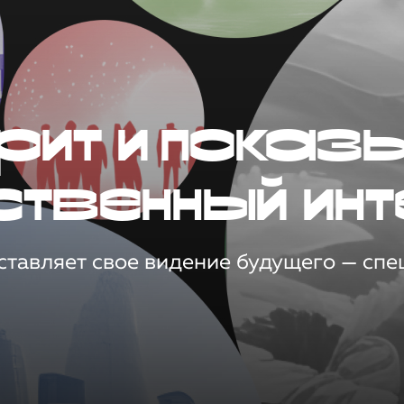
рит и показ
ственный инт
тавляет свое видение будущего — спец