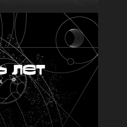
ь лет