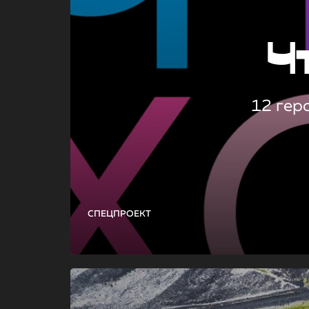
Ч
12 гер
СПЕЦПРОЕКТ