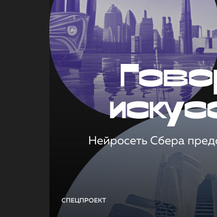
Гово
искус
Нейросеть Сбера предс
СПЕЦПРОЕКТ