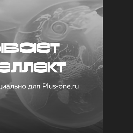
ывает
еллект
иально для Plus‑one.ru