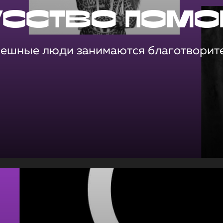
усство помо
пешные люди занимаются благотворит