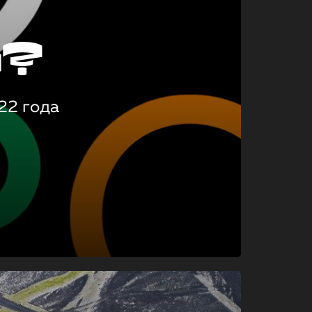
о?
22 года