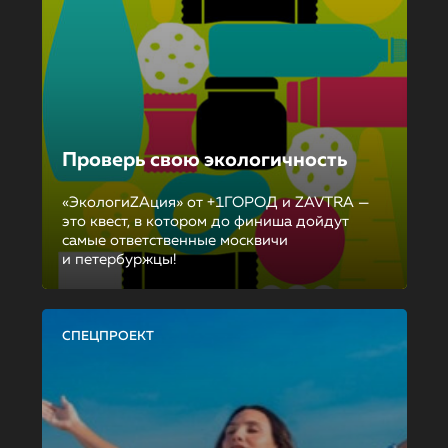
Проверь свою экологичность
«ЭкологиZAция» от +1ГОРОД и ZAVTRA —
это квест, в котором до финиша дойдут
самые ответственные москвичи
и петербуржцы!
СПЕЦПРОЕКТ