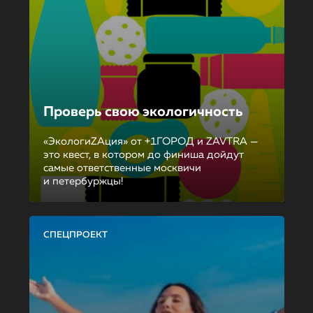
Проверь свою экологичность
«ЭкологиZAция» от +1ГОРОД и ZAVTRA —
это квест, в котором до финиша дойдут
самые ответственные москвичи
и петербуржцы!
СПЕЦПРОЕКТ