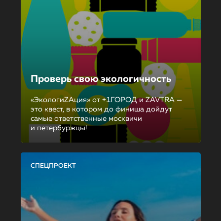
Проверь свою экологичность
«ЭкологиZAция» от +1ГОРОД и ZAVTRA —
это квест, в котором до финиша дойдут
самые ответственные москвичи
и петербуржцы!
СПЕЦПРОЕКТ