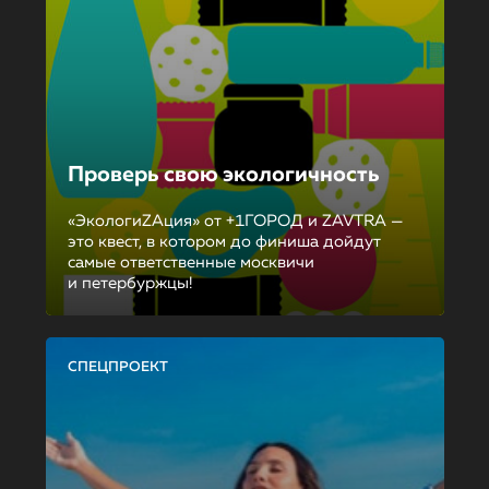
Проверь свою экологичность
«ЭкологиZAция» от +1ГОРОД и ZAVTRA —
это квест, в котором до финиша дойдут
самые ответственные москвичи
и петербуржцы!
СПЕЦПРОЕКТ