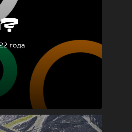
о?
22 года