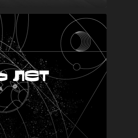
ь лет