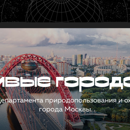
чивые город
 Департамента природопользования и 
города Москвы