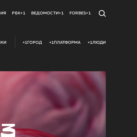
МИЯ
РБК+1
ВЕДОМОСТИ+1
FORBES+1
ИКИ
+1ГОРОД
+1ПЛАТФОРМА
+1ЛЮДИ
23