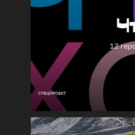
Ч
12 гер
СПЕЦПРОЕКТ