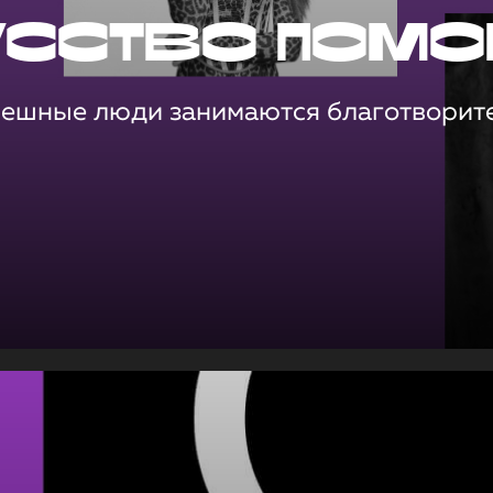
усство помо
пешные люди занимаются благотворит