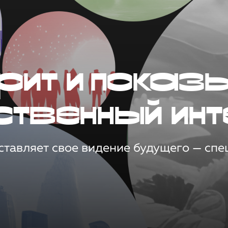
рит и показ
ственный инт
тавляет свое видение будущего — спец