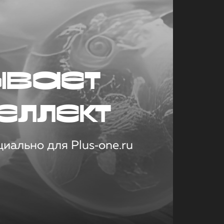
ывает
еллект
иально для Plus‑one.ru