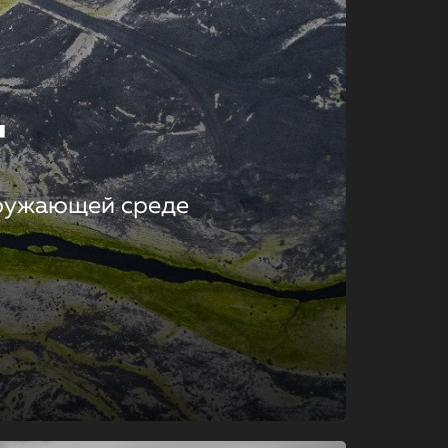
т
кружающей среде