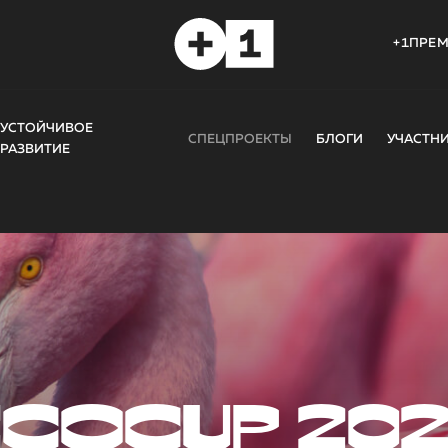
+1ПРЕ
УСТОЙЧИВОЕ
СПЕЦПРОЕКТЫ
БЛОГИ
УЧАСТН
РАЗВИТИЕ
COCUP 20