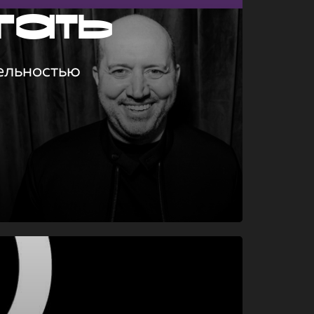
гать
ельностью