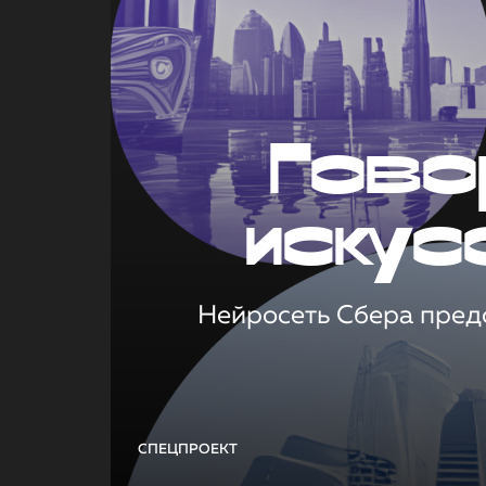
Гово
искус
Нейросеть Сбера предс
СПЕЦПРОЕКТ