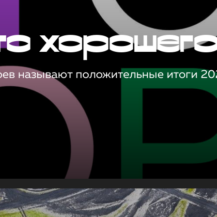
то хорошег
оев называют положительные итоги 20