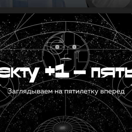
кту +1 — пят
Заглядываем на пятилетку вперед