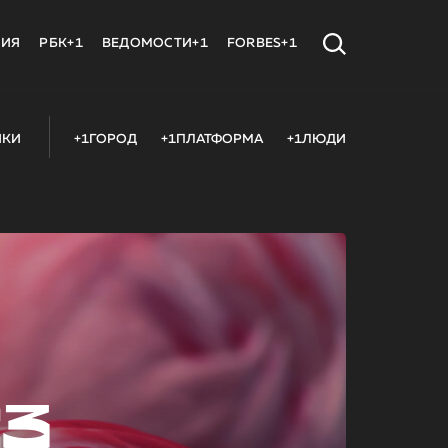
МИЯ
РБК+1
ВЕДОМОСТИ+1
FORBES+1
ИКИ
+1ГОРОД
+1ПЛАТФОРМА
+1ЛЮДИ
23