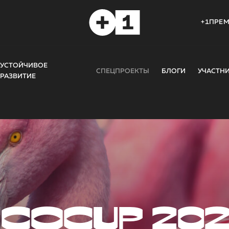
+1ПРЕ
УСТОЙЧИВОЕ
СПЕЦПРОЕКТЫ
БЛОГИ
УЧАСТН
РАЗВИТИЕ
COCUP 20