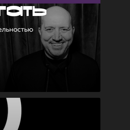
гать
ельностью