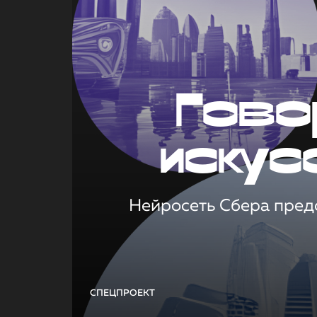
Гово
искус
Нейросеть Сбера предс
СПЕЦПРОЕКТ