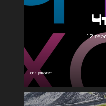
Ч
12 гер
СПЕЦПРОЕКТ