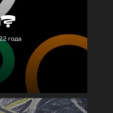
о?
22 года