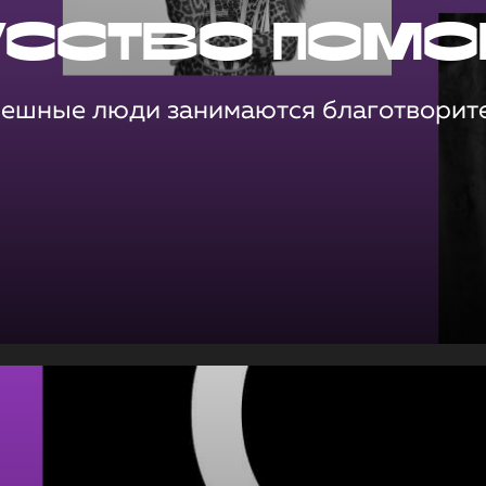
усство помо
пешные люди занимаются благотворит