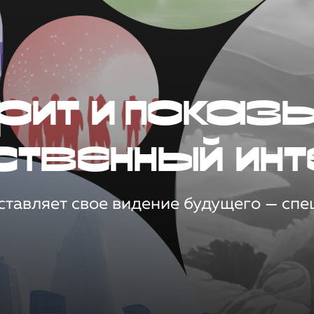
рит и показ
ственный инт
тавляет свое видение будущего — спец