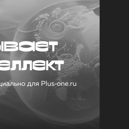
ывает
еллект
иально для Plus‑one.ru