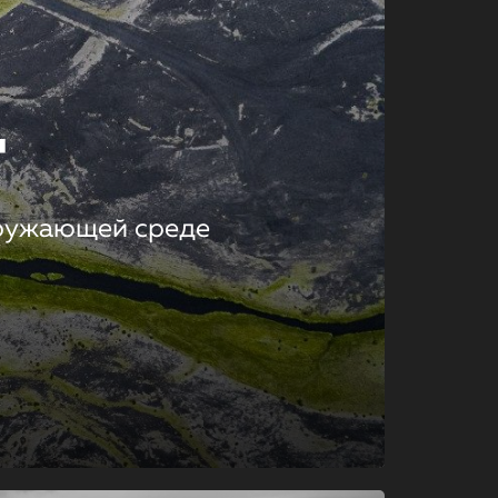
т
кружающей среде