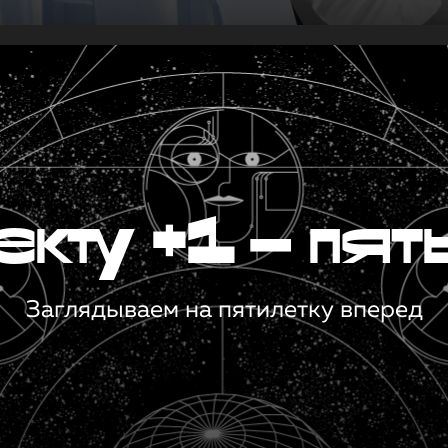
кту +1 — пят
Заглядываем на пятилетку вперед