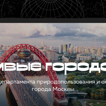
чивые город
 Департамента природопользования и 
города Москвы