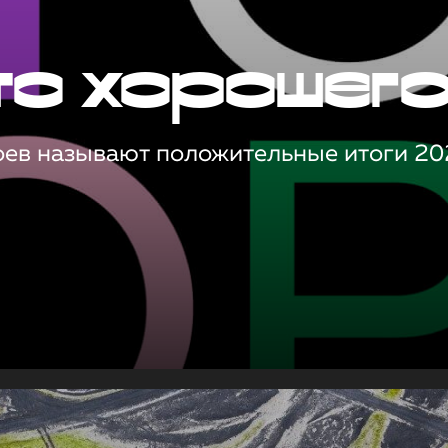
то хорошег
оев называют положительные итоги 20