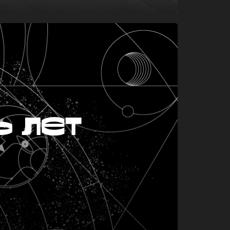
ь лет