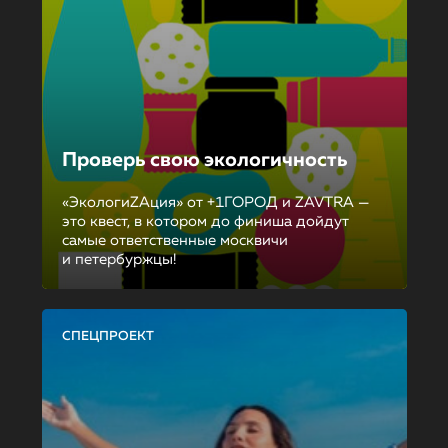
Проверь свою экологичность
«ЭкологиZAция» от +1ГОРОД и ZAVTRA —
это квест, в котором до финиша дойдут
самые ответственные москвичи
и петербуржцы!
СПЕЦПРОЕКТ