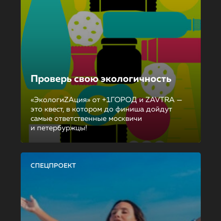
Проверь свою экологичность
«ЭкологиZAция» от +1ГОРОД и ZAVTRA —
это квест, в котором до финиша дойдут
самые ответственные москвичи
и петербуржцы!
СПЕЦПРОЕКТ