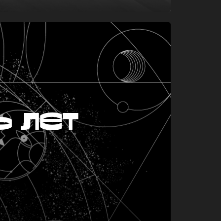
ь лет