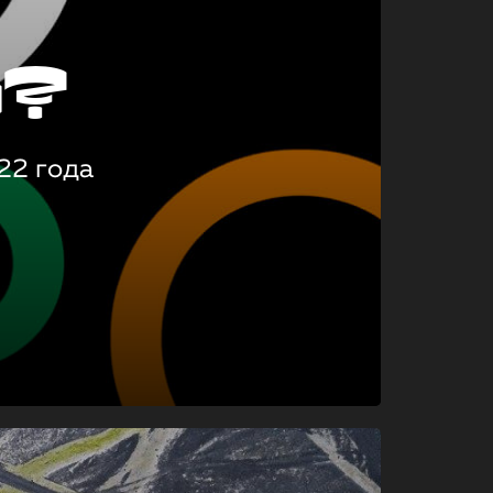
о?
22 года