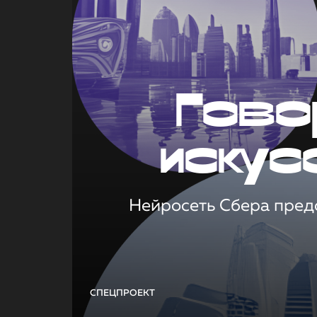
Гово
искус
Нейросеть Сбера предс
СПЕЦПРОЕКТ