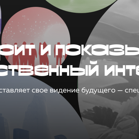
рит и показ
ственный инт
тавляет свое видение будущего — спец