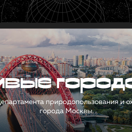
чивые город
 Департамента природопользования и 
города Москвы