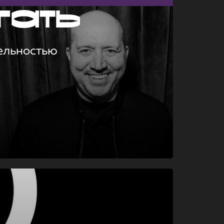
гать
ельностью