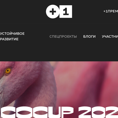
+1ПРЕ
УСТОЙЧИВОЕ
СПЕЦПРОЕКТЫ
БЛОГИ
УЧАСТН
РАЗВИТИЕ
COCUP 20