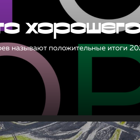
то хорошег
оев называют положительные итоги 20