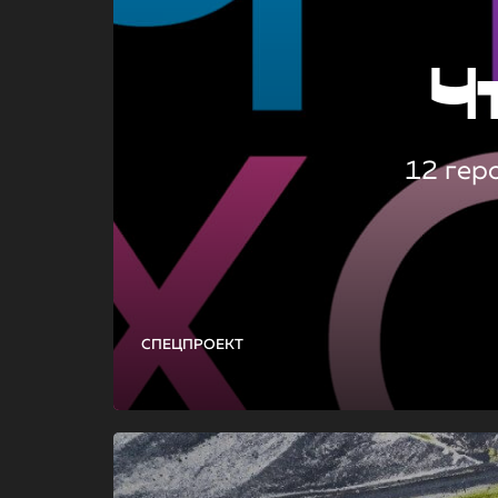
Ч
12 гер
СПЕЦПРОЕКТ