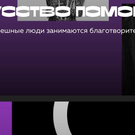
усство помо
пешные люди занимаются благотворит