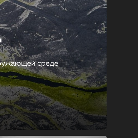
т
кружающей среде