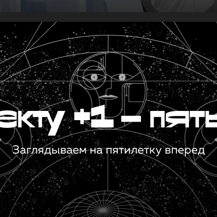
кту +1 — пят
Заглядываем на пятилетку вперед