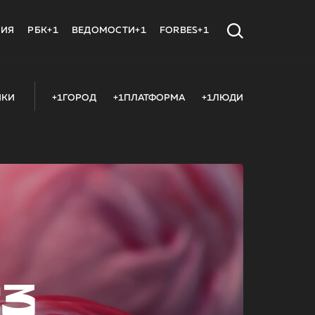
МИЯ
РБК+1
ВЕДОМОСТИ+1
FORBES+1
ИКИ
+1ГОРОД
+1ПЛАТФОРМА
+1ЛЮДИ
23