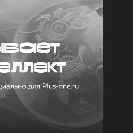
ывает
еллект
иально для Plus‑one.ru