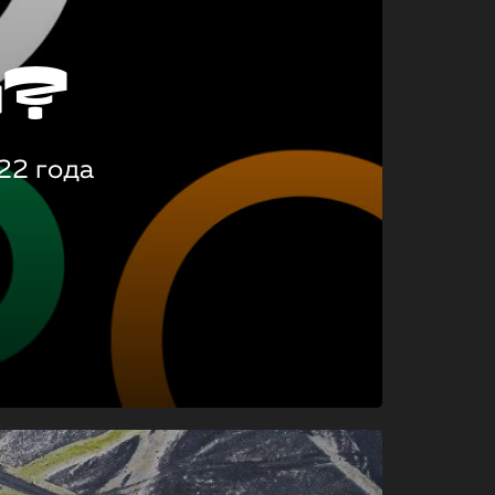
о?
22 года