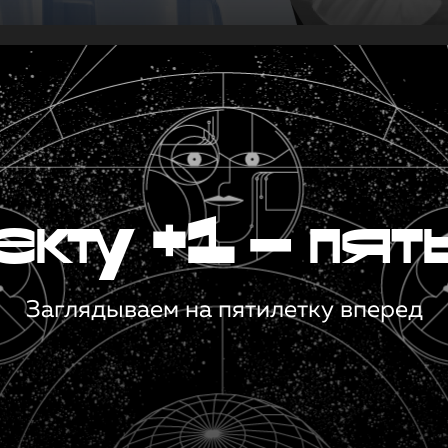
кту +1 — пят
Заглядываем на пятилетку вперед