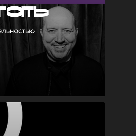
гать
ельностью