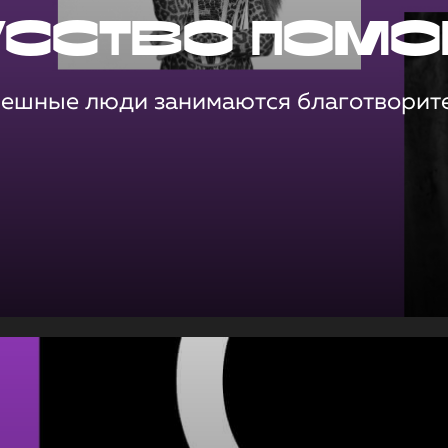
усство помо
пешные люди занимаются благотворит