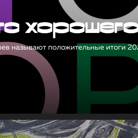
то хорошег
оев называют положительные итоги 20