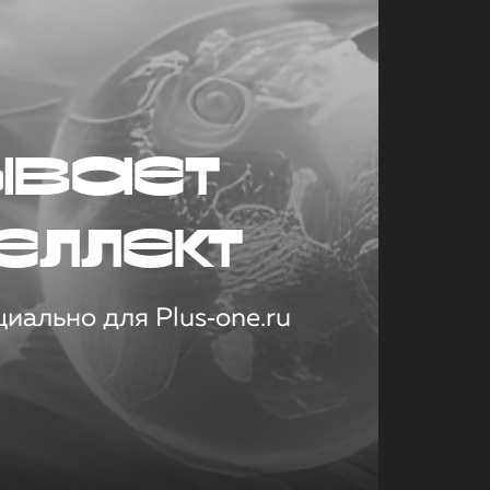
ывает
еллект
иально для Plus‑one.ru