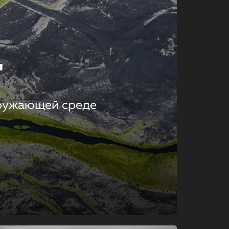
т
кружающей среде