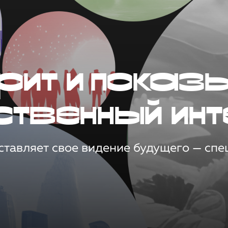
рит и показ
ственный инт
тавляет свое видение будущего — спец