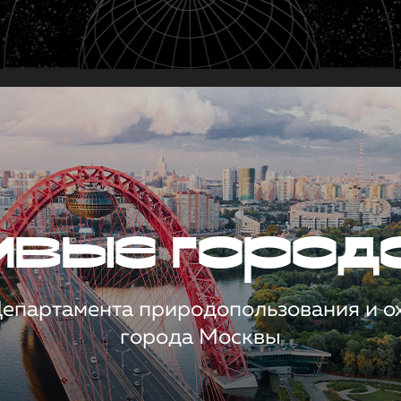
чивые город
 Департамента природопользования и 
города Москвы