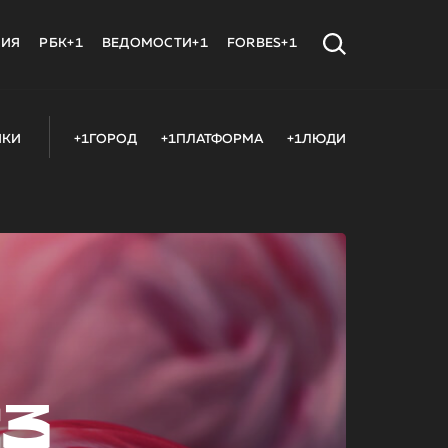
МИЯ
РБК+1
ВЕДОМОСТИ+1
FORBES+1
ИКИ
+1ГОРОД
+1ПЛАТФОРМА
+1ЛЮДИ
23