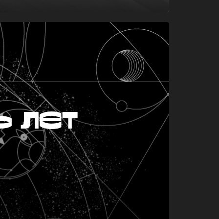
ь лет