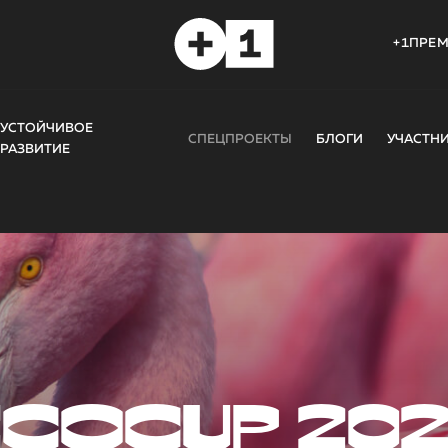
+1ПРЕ
УСТОЙЧИВОЕ
СПЕЦПРОЕКТЫ
БЛОГИ
УЧАСТН
РАЗВИТИЕ
COCUP 20