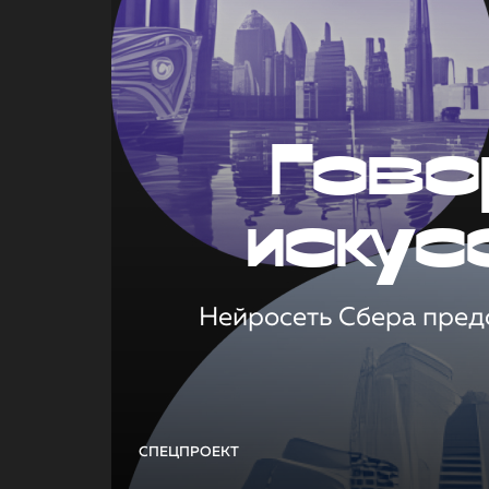
Гово
искус
Нейросеть Сбера предс
СПЕЦПРОЕКТ