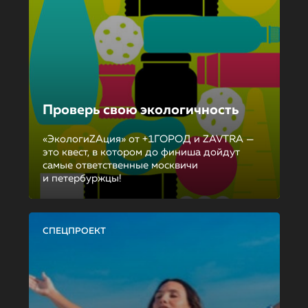
Проверь свою экологичность
«ЭкологиZAция» от +1ГОРОД и ZAVTRA —
это квест, в котором до финиша дойдут
самые ответственные москвичи
и петербуржцы!
СПЕЦПРОЕКТ