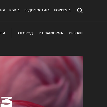
МИЯ
РБК+1
ВЕДОМОСТИ+1
FORBES+1
ИКИ
+1ГОРОД
+1ПЛАТФОРМА
+1ЛЮДИ
23