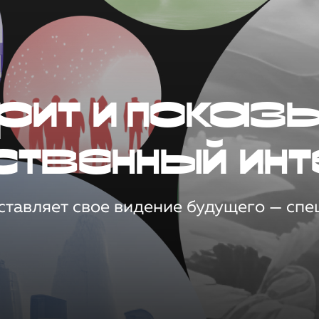
рит и показ
ственный инт
тавляет свое видение будущего — спец