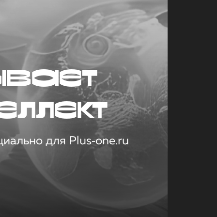
ывает
еллект
иально для Plus‑one.ru