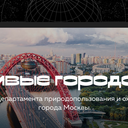
чивые город
 Департамента природопользования и 
города Москвы