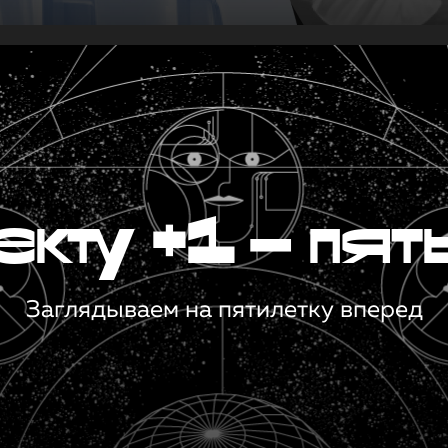
кту +1 — пят
Заглядываем на пятилетку вперед