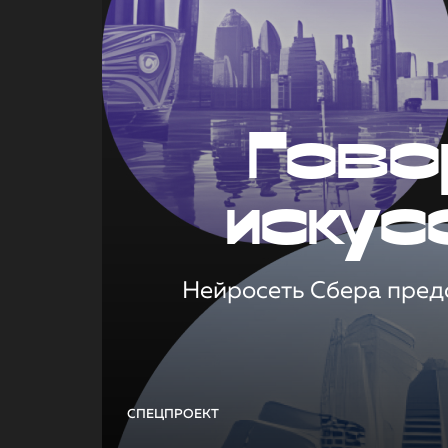
Гово
искус
Нейросеть Сбера предс
СПЕЦПРОЕКТ