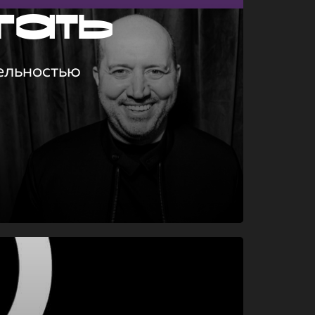
гать
ельностью