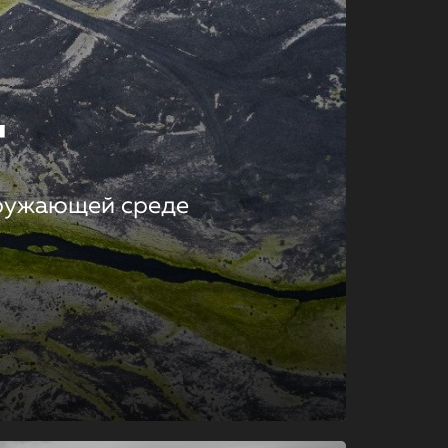
т
кружающей среде