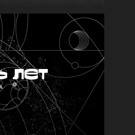
ь лет