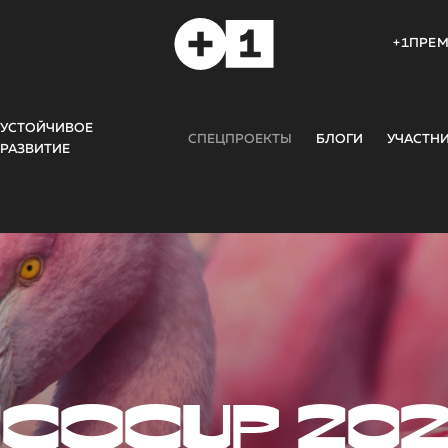
+1ПРЕ
УСТОЙЧИВОЕ
СПЕЦПРОЕКТЫ
БЛОГИ
УЧАСТН
РАЗВИТИЕ
COCUP 20