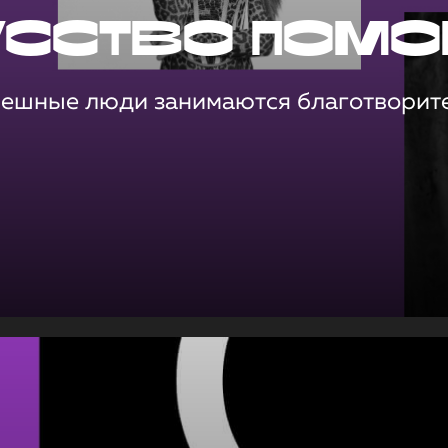
усство помо
пешные люди занимаются благотворит