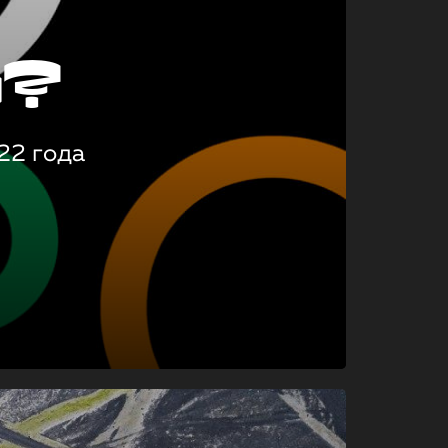
о?
22 года