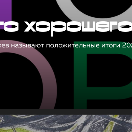
то хорошег
оев называют положительные итоги 20