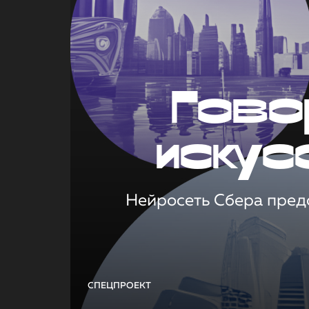
Гово
искус
Нейросеть Сбера предс
СПЕЦПРОЕКТ