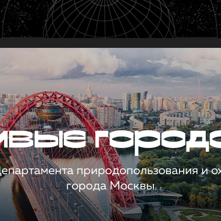
чивые город
 Департамента природопользования и 
города Москвы