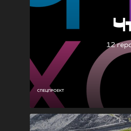
Ч
12 гер
СПЕЦПРОЕКТ