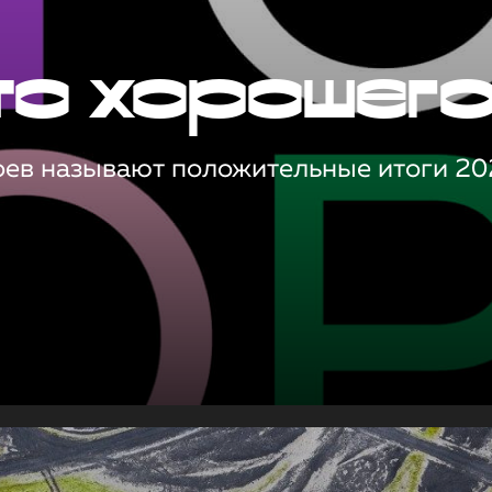
то хорошег
оев называют положительные итоги 20