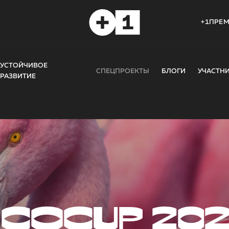
+1ПРЕ
УСТОЙЧИВОЕ
СПЕЦПРОЕКТЫ
БЛОГИ
УЧАСТН
РАЗВИТИЕ
COCUP 20