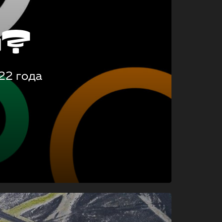
о?
22 года