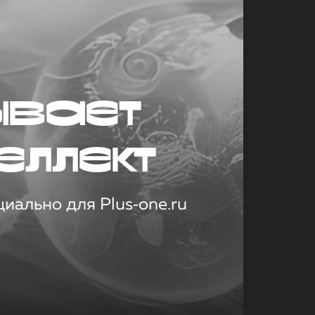
ывает
еллект
иально для Plus‑one.ru