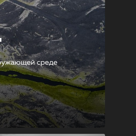
т
кружающей среде