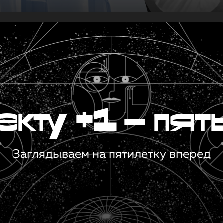
кту +1 — пят
Заглядываем на пятилетку вперед