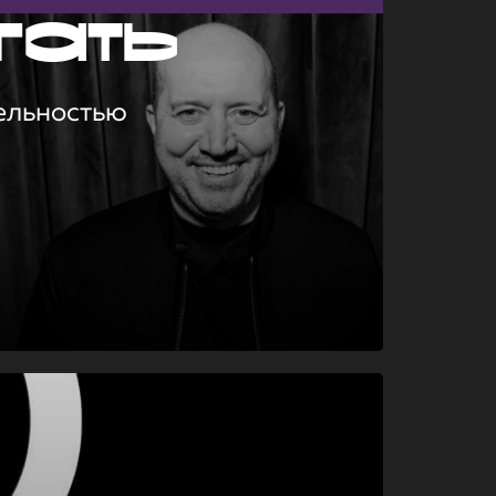
гать
ельностью