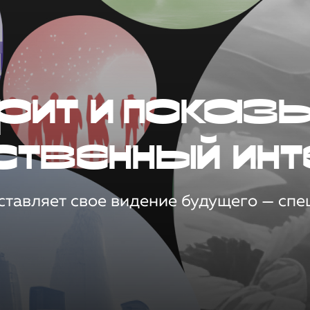
рит и показ
ственный инт
тавляет свое видение будущего — спец