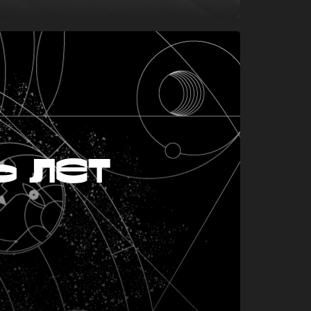
ь лет