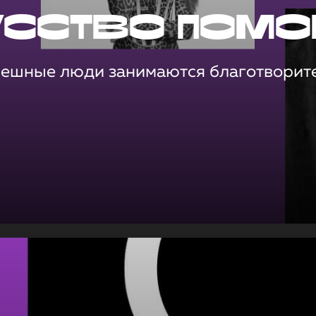
усство помо
пешные люди занимаются благотворит