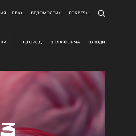
МИЯ
РБК+1
ВЕДОМОСТИ+1
FORBES+1
ИКИ
+1ГОРОД
+1ПЛАТФОРМА
+1ЛЮДИ
23