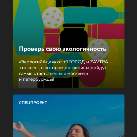
Проверь свою экологичность
«ЭкологиZAция» от +1ГОРОД и ZAVTRA —
это квест, в котором до финиша дойдут
самые ответственные москвичи
и петербуржцы!
СПЕЦПРОЕКТ