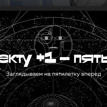
кту +1 — пят
Заглядываем на пятилетку вперед