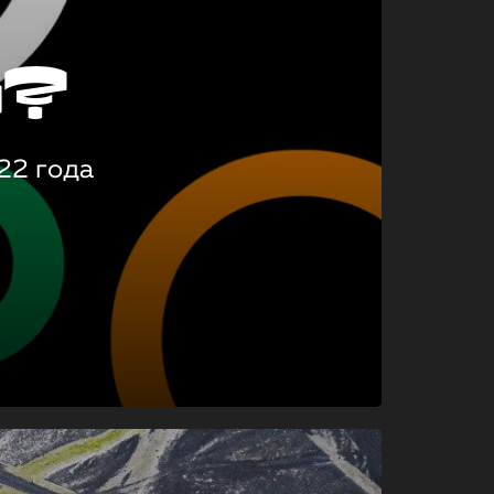
о?
22 года