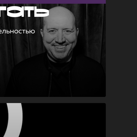
гать
ельностью