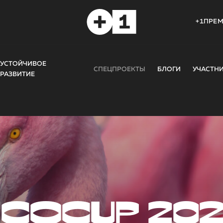
+1ПРЕ
УСТОЙЧИВОЕ
СПЕЦПРОЕКТЫ
БЛОГИ
УЧАСТН
РАЗВИТИЕ
COCUP 20