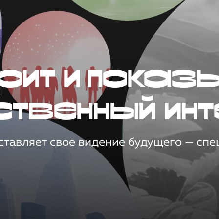
рит и показ
ственный инт
тавляет свое видение будущего — спец