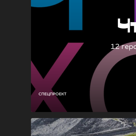
Ч
12 гер
СПЕЦПРОЕКТ