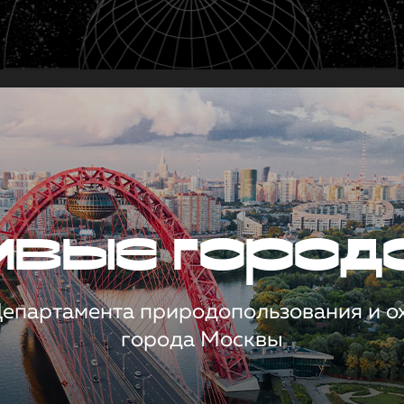
чивые город
 Департамента природопользования и 
города Москвы