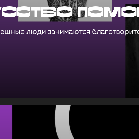
усство помо
пешные люди занимаются благотворит