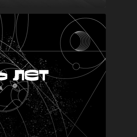
ь лет