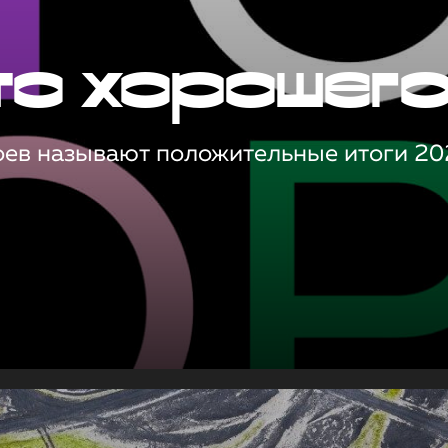
то хорошег
оев называют положительные итоги 20