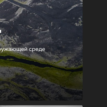
т
кружающей среде