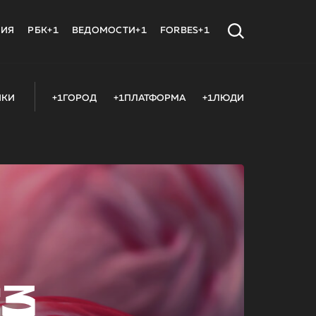
МИЯ
РБК+1
ВЕДОМОСТИ+1
FORBES+1
ИКИ
+1ГОРОД
+1ПЛАТФОРМА
+1ЛЮДИ
23