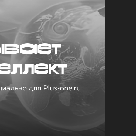
ывает
еллект
иально для Plus‑one.ru