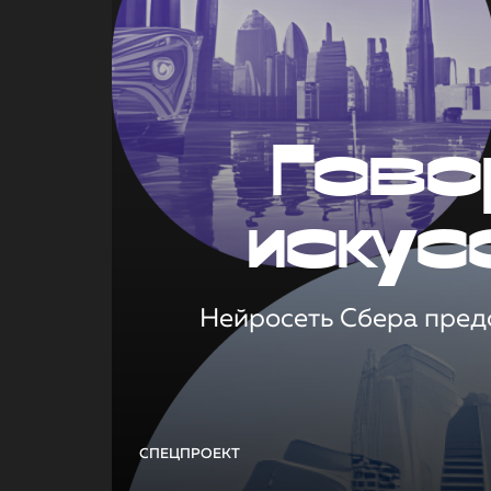
Гово
искус
Нейросеть Сбера предс
СПЕЦПРОЕКТ